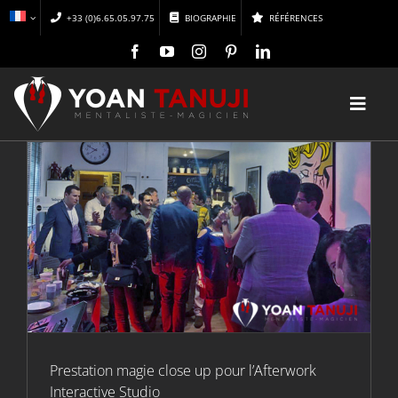
Passer
+33 (0)6.65.05.97.75
BIOGRAPHIE
RÉFÉRENCES
au
contenu
Toggl
Navig
ACCUEIL
MAGIE
MENTALISME
A DÉCOUVRIR
Prestation magie close up pour l’Afterwork
Interactive Studio
CONFÉRENCES