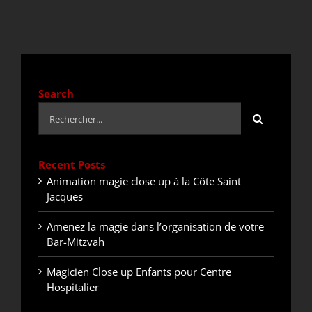
DEVIS / CONTACT
ACTUALITÉS
Search
Rechercher:
Recent Posts
Animation magie close up à la Côte Saint
Jacques
Amenez la magie dans l’organisation de votre
Bar-Mitzvah
Magicien Close up Enfants pour Centre
Hospitalier