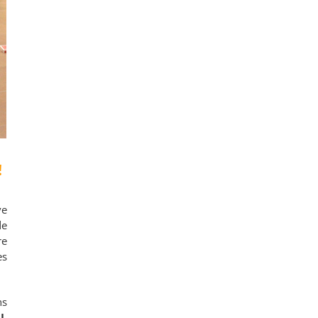
!
ve
de
re
es
ns
I,