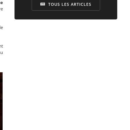
le
TOUS LES ARTICLES
ve
de
nt
su