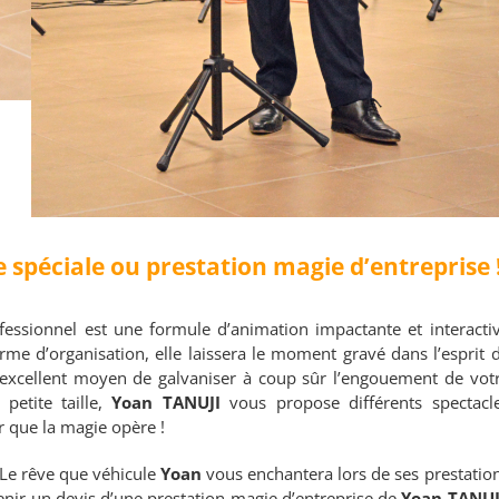
 spéciale ou prestation magie d’entreprise 
ofessionnel est une formule d’animation impactante et interacti
erme d’organisation, elle laissera le moment gravé dans l’esprit 
excellent moyen de galvaniser à coup sûr l’engouement de vot
petite taille,
Yoan TANUJI
vous propose différents spectacl
r que la magie opère !
! Le rêve que véhicule
Yoan
vous enchantera lors de ses prestatio
nir un devis d’une prestation magie d’entreprise de
Yoan TANUJ