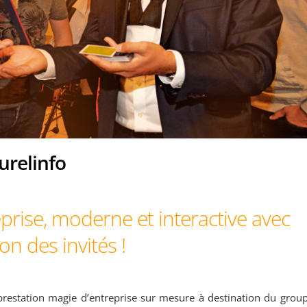
urelinfo
prise, moderne et interactive
avec
on des invités !
estation magie d’entreprise sur mesure à destination du grou