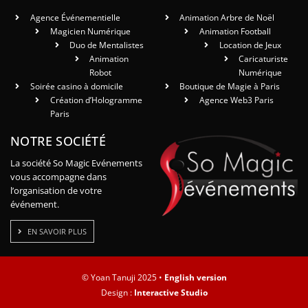
Agence Événementielle
Animation Arbre de Noël
Magicien Numérique
Animation Football
Duo de Mentalistes
Location de Jeux
Animation
Caricaturiste
Robot
Numérique
Soirée casino à domicile
Boutique de Magie à Paris
Création d’Hologramme
Agence Web3 Paris
Paris
NOTRE SOCIÉTÉ
La société So Magic Evénements
vous accompagne dans
l’organisation de votre
événement.
EN SAVOIR PLUS
© Yoan Tanuji 2025 •
English version
Design :
Interactive Studio