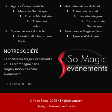
Agence Événementielle
Animation Arbre de Noël
Magicien Numérique
Animation Football
Duo de Mentalistes
Location de Jeux
Animation
Caricaturiste
Robot
Numérique
Soirée casino à domicile
Boutique de Magie à Paris
Création d’Hologramme
Agence Web3 Paris
Paris
NOTRE SOCIÉTÉ
La société So Magic Evénements
vous accompagne dans
l’organisation de votre
événement.
EN SAVOIR PLUS
© Yoan Tanuji 2025 •
English version
Design :
Interactive Studio