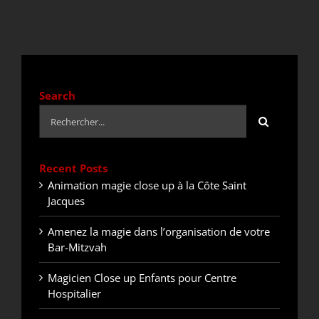
DEVIS / CONTACT
ACTUALITÉS
Search
Rechercher:
Recent Posts
Animation magie close up à la Côte Saint
Jacques
Amenez la magie dans l’organisation de votre
Bar-Mitzvah
Magicien Close up Enfants pour Centre
Hospitalier