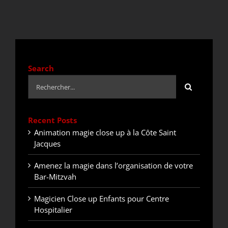
DEVIS / CONTACT
ACTUALITÉS
Search
Rechercher:
Recent Posts
Animation magie close up à la Côte Saint
Jacques
Amenez la magie dans l’organisation de votre
Bar-Mitzvah
Magicien Close up Enfants pour Centre
Hospitalier